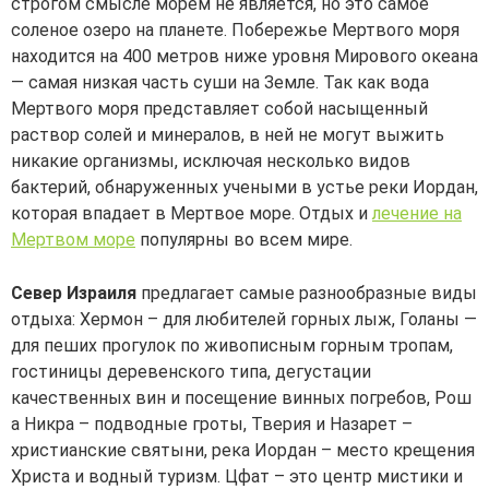
строгом смысле морем не является, но это самое
соленое озеро на планете. Побережье Мертвого моря
находится на 400 метров ниже уровня Мирового океана
— самая низкая часть суши на Земле. Так как вода
Мертвого моря представляет собой насыщенный
раствор солей и минералов, в ней не могут выжить
никакие организмы, исключая несколько видов
бактерий, обнаруженных учеными в устье реки Иордан,
которая впадает в Мертвое море. Отдых и
лечение на
Мертвом море
популярны во всем мире.
Север Израиля
предлагает самые разнообразные виды
отдыха: Хермон – для любителей горных лыж, Голаны —
для пеших прогулок по живописным горным тропам,
гостиницы деревенского типа, дегустации
качественных вин и посещение винных погребов, Рош
а Никра – подводные гроты, Тверия и Назарет –
христианские святыни, река Иордан – место крещения
Христа и водный туризм. Цфат – это центр мистики и