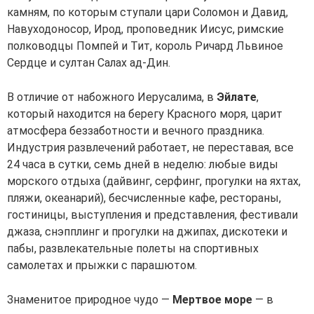
камням, по которым ступали цари Соломон и Давид,
Навуходоносор, Ирод, проповедник Иисус, римские
полководцы Помпей и Тит, король Ричард Львиное
Сердце и султан Салах ад-Дин.
В отличие от набожного Иерусалима, в
Эйлате
,
который находится на берегу Красного моря, царит
атмосфера беззаботности и вечного праздника.
Индустрия развлечений работает, не переставая, все
24 часа в сутки, семь дней в неделю: любые виды
морского отдыха (дайвинг, серфинг, прогулки на яхтах,
пляжи, океанарий), бесчисленные кафе, рестораны,
гостиницы, выступления и представления, фестивали
джаза, снэпплинг и прогулки на джипах, дискотеки и
пабы, развлекательные полеты на спортивных
самолетах и прыжки с парашютом.
Знаменитое природное чудо —
Мертвое море
— в