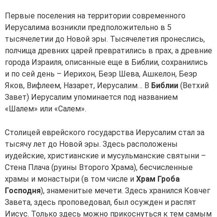
Первые поселения на территории современного
Иерусалима возникли предположительно в 5
тысячелетии до Новой эры. Тысячелетия пронеслись,
полчища древних царей превратились в прах, а древние
города Израиля, описанные еще в Библии, сохранились
и по сей день – Иерихон, Беэр Шева, Ашкелон, Беэр
Яков, Вифлеем, Назарет, Иерусалим… В
Библии
(Ветхий
Завет) Иерусалим упоминается под названием
«Шалем» или «Салем».
Столицей еврейского государства Иерусалим стал за
тысячу лет до Новой эры. Здесь расположены
иудейские, христианские и мусульманские святыни –
Стена Плача (руины Второго Храма), бесчисленные
храмы и монастыри (в том числе и
Храм Гроба
Господня
), знаменитые мечети. Здесь хранился Ковчег
Завета, здесь проповедовал, был осужден и распят
Иисус. Только здесь можно прикоснуться к тем самым