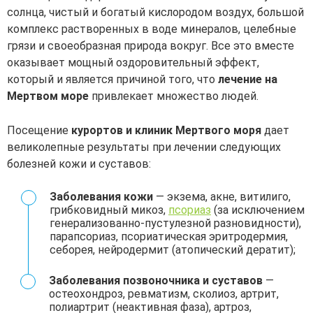
солнца, чистый и богатый кислородом воздух, большой
комплекс растворенных в воде минералов, целебные
грязи и своеобразная природа вокруг. Все это вместе
оказывает мощный оздоровительный эффект,
который и является причиной того, что
лечение на
Мертвом море
привлекает множество людей.
Посещение
курортов и клиник Мертвого моря
дает
великолепные результаты при лечении следующих
болезней кожи и суставов:
Заболевания кожи
— экзема, акне, витилиго,
грибковидный микоз,
псориаз
(за исключением
генерализованно-пустулезной разновидности),
парапсориаз, псориатическая эритродермия,
себорея, нейродермит (атопический дератит);
Заболевания позвоночника и суставов
—
остеохондроз, ревматизм, сколиоз, артрит,
полиартрит (неактивная фаза), артроз,