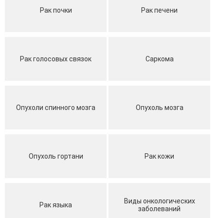
Рак почки
Рак печени
Рак голосовых связок
Саркома
Опухоли спинного мозга
Опухоль мозга
Опухоль гортани
Рак кожи
Виды онкологических
Рак языка
заболеваний