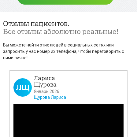
Отзывы пациентов.
Все отзывы абсолютно реальные!
Вы можете найти этих людей в социальных сетях или
запросить у нас номер их телефона, чтобы переговорить с
ними лично!
Лариса
Щурова
ЛЩ
Д
Январь 2026
Щурова Лариса
Всем
своё
Каза
таз