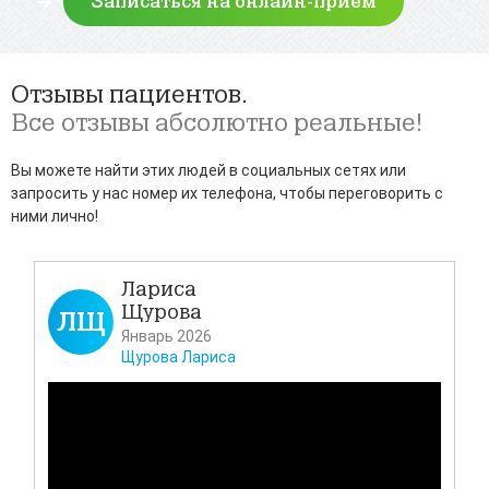
Отзывы пациентов.
Все отзывы абсолютно реальные!
Вы можете найти этих людей в социальных сетях или
запросить у нас номер их телефона, чтобы переговорить с
ними лично!
Лариса
Щурова
ЛЩ
Д
Январь 2026
Щурова Лариса
Всем
своё
Каза
таз