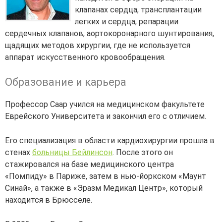
клапанах сердца, трансплантации
легких и сердца, репарации
сердечных клапанов, аортокоронарного шунтирования,
щадящих методов хирургии, где не используется
аппарат искусственного кровообращения.
Образование и карьера
Профессор Саар учился на медицинском факультете
Еврейского Университета и закончил его с отличием.
Его специализация в области кардиохирургии прошла в
стенах
больницы Бейлинсон
. После этого он
стажировался на базе медицинского центра
«Помпиду» в Париже, затем в нью-йоркском «Маунт
Синай», а также в «Эразм Медикал Центр», который
находится в Брюсселе.