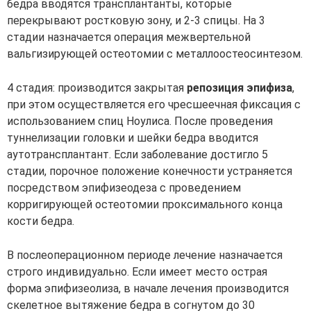
бедра вводятся трансплантанты, которые
перекрывают ростковую зону, и 2-3 спицы. На 3
стадии назначается операция межвертельной
вальгизирующей остеотомии с металлоостеосинтезом.
4 стадия: производится закрытая
репозиция эпифиза
,
при этом осуществляется его чресшеечная фиксация с
использованием спиц Ноулиса. После проведения
туннелизации головки и шейки бедра вводится
аутотрансплантант. Если заболевание достигло 5
стадии, порочное положение конечности устраняется
посредством эпифизеодеза с проведением
корригирующей остеотомии проксимального конца
кости бедра.
В послеоперационном периоде лечение назначается
строго индивидуально. Если имеет место острая
форма эпифизеолиза, в начале лечения производится
скелетное вытяжение бедра в согнутом до 30