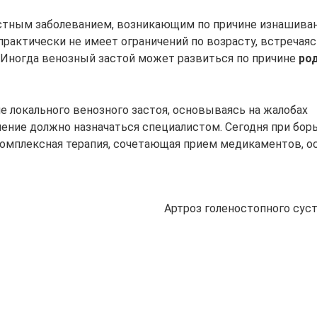
астным заболеванием, возникающим по причине изнашива
практически не имеет ограничений по возрасту, встречаяс
. Иногда венозный застой может развиться по причине
ро
е локального венозного застоя, основываясь на жалобах
чение должно назначаться специалистом. Сегодня при борь
омплексная терапия, сочетающая прием медикаментов, о
Артроз голеностопного сус