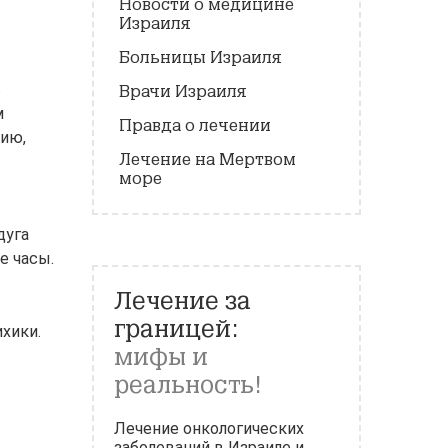
Новости о медицине
Израиля
Больницы Израиля
в
Врачи Израиля
м
Правда о лечении
нию,
Лечение на Мертвом
море
дуга
е часы.
Лечение за
границей:
хики.
мифы и
реальность!
Лечение онкологических
заболеваний в Израиле и