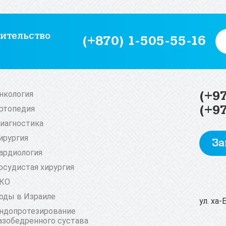
ительство
(+870) 1-505-55-16
(+9
нкология
(+9
ртопедия
иагностика
ирургия
За
ардиология
осудистая хирургия
КО
оды в Израиле
ул. ха
ндопротезирование
азобедренного сустава