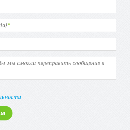
да)
*
льности