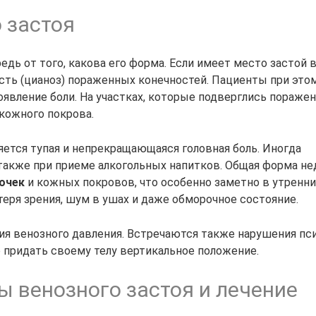
 застоя
дь от того, какова его форма. Если имеет место застой 
сть (цианоз) пораженных конечностей. Пациенты при это
оявление боли. На участках, которые подверглись пораже
кожного покрова.
ется тупая и непрекращающаяся головная боль. Иногда
 также при приеме алкогольных напитков. Общая форма не
очек
и кожных покровов, что особенно заметно в утренни
еря зрения, шум в ушах и даже обморочное состояние.
ия венозного давления. Встречаются также нарушения пси
о придать своему телу вертикальное положение.
 венозного застоя и лечение