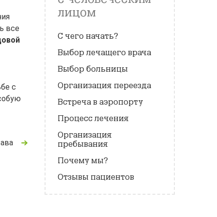
лицом
ния
ь все
С чего начать?
довой
Выбор лечащего врача
Выбор больницы
Организация переезда
бе с
собую
Встреча в аэропорту
Процесс лечения
Организация
тава
пребывания
Почему мы?
Отзывы пациентов