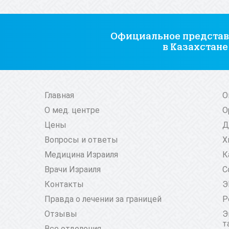
Официальное представ
в Казахстане
Главная
О
О мед. центре
О
Цены
Д
Вопросы и ответы
Х
Медицина Израиля
К
Врачи Израиля
С
Контакты
Э
Правда о лечении за границей
Р
Отзывы
Э
т
Все отделения