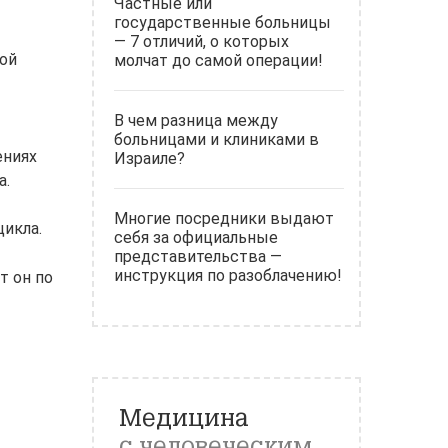
Частные или
государственные больницы
— 7 отличий, о которых
ной
молчат до самой операции!
В чем разница между
больницами и клиниками в
ениях
Израиле?
а.
Многие посредники выдают
цикла.
себя за официальные
представительства —
инструкция по разоблачению!
т он по
Медицина
с человеческим