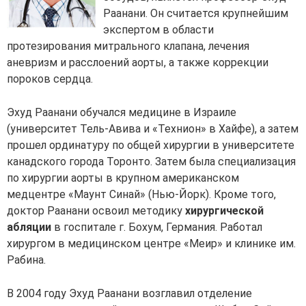
Раанани. Он считается крупнейшим
экспертом в области
протезирования митрального клапана, лечения
аневризм и расслоений аорты, а также коррекции
пороков сердца.
Эхуд Раанани обучался медицине в Израиле
(университет Тель-Авива и «Технион» в Хайфе), а затем
прошел ординатуру по общей хирургии в университете
канадского города Торонто. Затем была специализация
по хирургии аорты в крупном американском
медцентре «Маунт Синай» (Нью-Йорк). Кроме того,
доктор Раанани освоил методику
хирургической
абляции
в госпитале г. Бохум, Германия. Работал
хирургом в медицинском центре «Меир» и клинике им.
Рабина.
В 2004 году Эхуд Раанани возглавил отделение