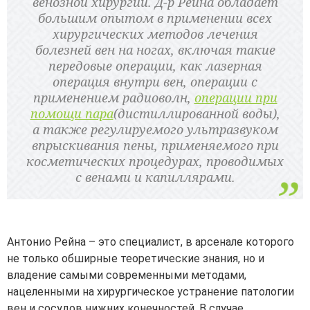
венозной хирургии. Д-р Рейна обладает
большим опытом в применении всех
хирургических методов лечения
болезней вен на ногах, включая такие
передовые операции, как лазерная
операция внутри вен, операции с
применением радиоволн,
операции при
помощи пара
(дистиллированной воды),
а также регулируемого ультразвуком
впрыскивания пены, применяемого при
косметических процедурах, проводимых
с венами и капиллярами.
Антонио Рейна – это специалист, в арсенале которого
не только обширные теоретические знания, но и
владение самыми современными методами,
нацеленными на хирургическое устранение патологии
вен и сосудов нижних конечностей. В случае