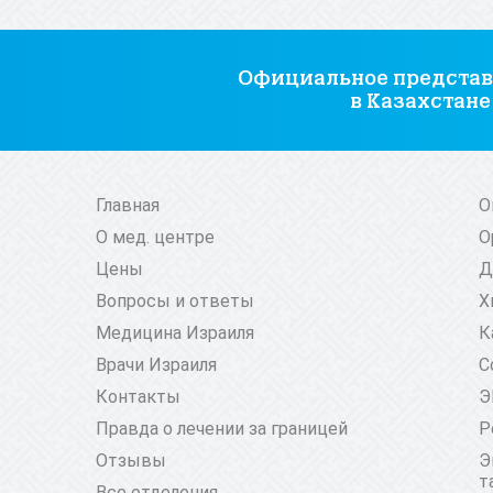
Официальное представ
в Казахстане
Главная
О
О мед. центре
О
Цены
Д
Вопросы и ответы
Х
Медицина Израиля
К
Врачи Израиля
С
Контакты
Э
Правда о лечении за границей
Р
Отзывы
Э
т
Все отделения