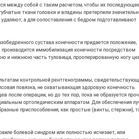
я между собой с таким расчетом, чтобы их последующе
убчатые ткани головки и впадины претерпели значитель
 удаляют, а для сопоставления с бедром подготавливают
азобедренного сустава конечности придается положение,
м производится иммобилизация конечности посредством
юю и нижнюю часть туловища, прооперированную ногу це
зультатам контрольной рентгенограммы, свидетельствующ
псовая повязка, не охватывающая здоровую конечность.
в после операции, но до тех пор, пока не образуется проч
ециальным ортопедическим аппаратом. Для обеспечения л
разные приспособления, как простые (винты, стержни), т
раиле болевой синдром или полностью исчезает, или