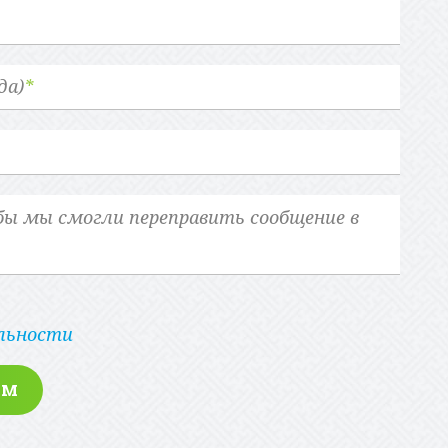
да)
*
льности