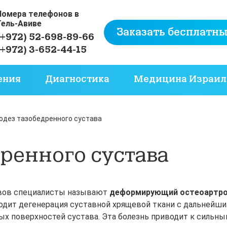
Номера телефонов в
Тель-Авиве
Заказать бесплатны
(+972) 52-698-89-66
(+972) 3-652-44-15
ения
Диагностика
Медицина Израил
одез тазобедренного сустава
ренного сустава
авов специалисты называют
деформирующий остеоартр
ходит дегенерация суставной хрящевой ткани с дальнейш
ых поверхностей сустава. Эта болезнь приводит к сильн