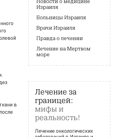
Новости о медицине
Израиля
Больницы Израиля
енного
Врачи Израиля
ого
болевой
Правда о лечении
Лечение на Мертвом
море
.
дез
Лечение за
границей:
ткани в
мифы и
 после
реальность!
Лечение онкологических
заболеваний в Израиле и