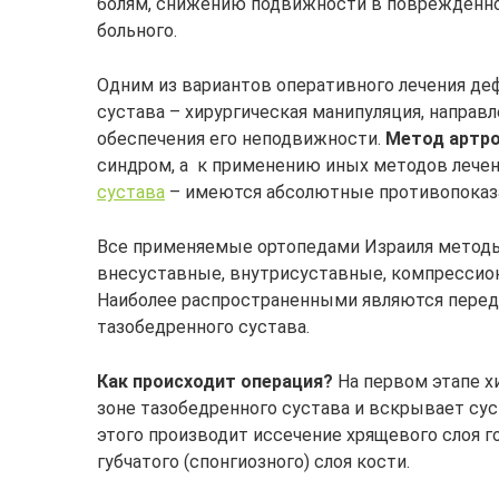
болям, снижению подвижности в поврежденно
больного.
Одним из вариантов оперативного лечения де
сустава – хирургическая манипуляция, направ
обеспечения его неподвижности.
Метод артр
синдром, а к применению иных методов лечен
сустава
– имеются абсолютные противопоказ
Все применяемые ортопедами Израиля методы
внесуставные, внутрисуставные, компрессио
Наиболее распространенными являются перед
тазобедренного сустава.
Как происходит операция?
На первом этапе х
зоне тазобедренного сустава и вскрывает сус
этого производит иссечение хрящевого слоя г
губчатого (спонгиозного) слоя кости.