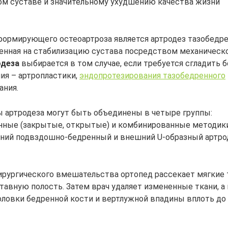
м суставе и значительному ухудшению качества жизни
формирующего остеоартроза является артродез тазобедр
ленная на стабилизацию сустава посредством механическ
одеза
выбирается в том случае, если требуется сгладить 
ия – артропластики,
эндопротезирования тазобедренного
ания.
 артродеза могут быть объединены в четыре группы:
нные (закрытые, открытые) и комбинированные методики
ний подвздошно-бедренный и внешний U-образный артро
ирургического вмешательства ортопед рассекает мягкие 
тавную полость. Затем врач удаляет измененные ткани, а
оловки бедренной кости и вертлужной впадины вплоть до