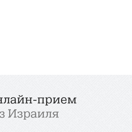
нлайн-прием
з Израиля