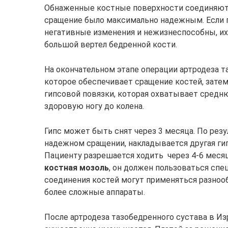
Обнаженные костные поверхности соединяютс
сращение было максимально надежным. Если г
негативные изменения и нежизнеспособны, их
большой вертел бедренной кости.
На окончательном этапе операции артродеза т
которое обеспечивает сращение костей, зате
гипсовой повязки, которая охватывает средн
здоровую ногу до колена.
Гипс может быть снят через 3 месяца. По ре
надежном сращении, накладывается другая ги
Пациенту разрешается ходить через 4-6 месяце
костная мозоль
, он должен пользоваться сп
соединения костей могут применяться разнооб
более сложные аппараты.
После артродеза тазобедренного сустава в Из