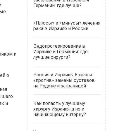
е
Германии: где лучше?
ные
«Плюсы» и «минусы» лечения
рака в Израиле и России
Эндопротезирование в
Израиле и Германии: где
ликом и
лучшие хирурги?
Россия и Израиль, 8 «за» и
ей о
«против» замены суставов
на Родине и заграницей
ная
учшего
ак и
Как попасть у лучшему
хирургу Израиля, а не к
начинающему интерну?