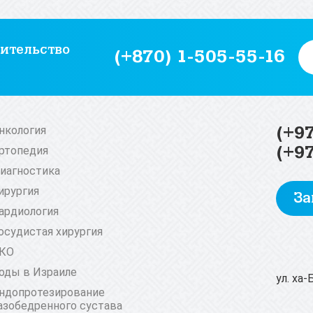
ительство
(+870) 1-505-55-16
(+9
нкология
(+9
ртопедия
иагностика
ирургия
За
ардиология
осудистая хирургия
КО
оды в Израиле
ул. ха
ндопротезирование
азобедренного сустава