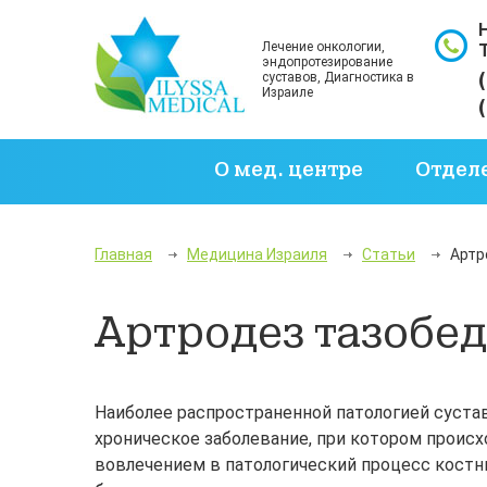
Лечение онкологии,
эндопротезирование
суставов, Диагностика в
Израиле
О мед. центре
Отдел
Главная
Медицина Израиля
Статьи
Артр
Артродез тазобед
Наиболее распространенной патологией суст
хроническое заболевание, при котором проис
вовлечением в патологический процесс костн