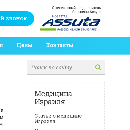
Официальный представитель
больницы Ассута
й звонок
я
Цены
Контакты
Медицина
Израиля
оз
–
Статьи о медицине
им
Израиля
ым