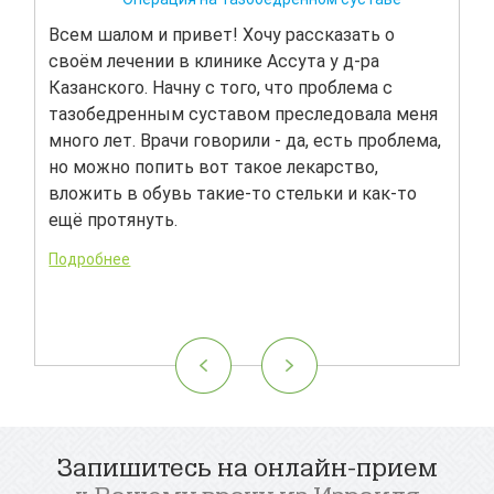
Всем шалом и привет! Хочу рассказать о
Хочу
своём лечении в клинике Ассута у д-ра
мужа
Когда
Казанского. Начну с того, что проблема с
В Ро
ацию
тазобедренным суставом преследовала меня
заб
много лет. Врачи говорили - да, есть проблема,
диаг
но можно попить вот такое лекарство,
нач
вложить в обувь такие-то стельки и как-то
мно
ещё протянуть.
смо
леч
Подробнее
док
Подр
Запишитесь на онлайн-прием