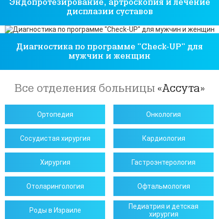
Эндопротезирование, артроскопия и лечение
дисплазии суставов
Диагностика по программе "Check-UP" для
мужчин и женщин
Все отделения больницы
«Ассута»
Ортопедия
Онкология
Сосудистая хирургия
Кардиология
Хирургия
Гастроэнтерология
Отоларингология
Офтальмология
Педиатрия и детская
Роды в Израиле
хирургия