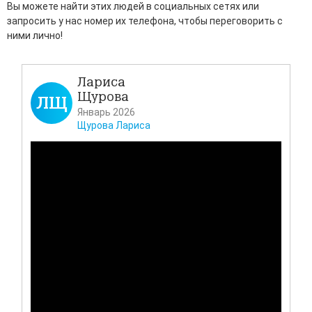
Вы можете найти этих людей в социальных сетях или
запросить у нас номер их телефона, чтобы переговорить с
ними лично!
Лариса
Щурова
ЛЩ
Д
Январь 2026
Щурова Лариса
Всем
своё
Каза
таз
мног
проб
лека
и ка
Подр