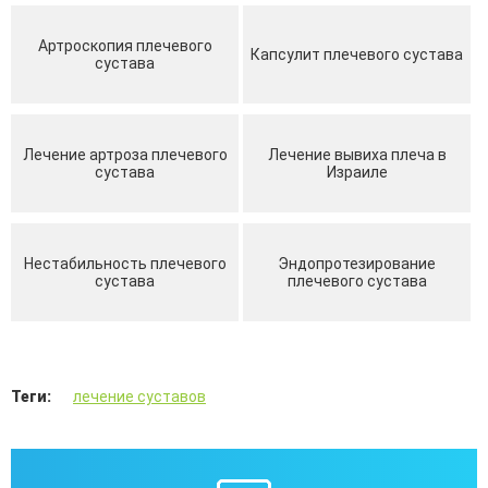
Артроскопия плечевого
Капсулит плечевого сустава
сустава
Лечение артроза плечевого
Лечение вывиха плеча в
сустава
Израиле
Нестабильность плечевого
Эндопротезирование
сустава
плечевого сустава
Теги:
лечение суставов