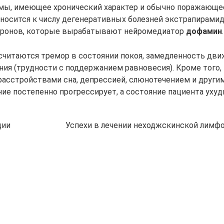
мы, имеющее хронический характер и обычно поражающе
тносится к числу дегенеративных болезней экстрапирами
йронов, которые вырабатывают
нейромедиатор
дофамин
.
читаются тремор в состоянии покоя, замедленность дви
я (трудности с поддержанием равновесия). Кроме того,
расстройствами сна, депрессией, слюнотечением и други
ние постепенно прогрессирует, а состояние пациента ухуд
ции
Успехи в лечении неходжскинской лим