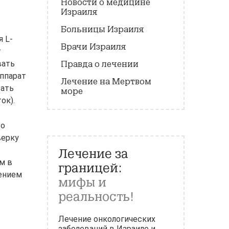
Новости о медицине
Израиля
Больницы Израиля
 L-
Врачи Израиля
т
вать
Правда о лечении
аппарат
Лечение на Мертвом
вать
море
ок).
то
верку
Лечение за
м в
границей:
сением
мифы и
реальность!
Лечение онкологических
заболеваний в Израиле и