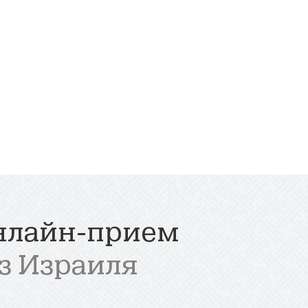
нлайн-прием
з Израиля