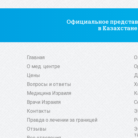
Официальное представ
в Казахстане
Главная
О
О мед. центре
О
Цены
Д
Вопросы и ответы
Х
Медицина Израиля
К
Врачи Израиля
С
Контакты
Э
Правда о лечении за границей
Р
Отзывы
Э
т
Все отделения