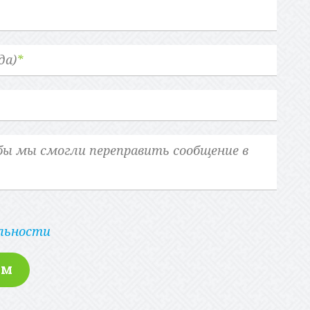
да)
*
льности