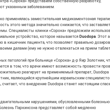
ентра «Сорока» представили собственную разработку,
ют указанным заболеванием.
ко применялась заместительная медикаментозная терапия
сть этого метода значительно снижается, что заставляе
емы. Специалисты клинки «Сорока» предложили использо
иальное устройство, которое называется
Duodopa
. Этот 
о в кишечник пациента, что позволяет правильно дозиро
воими делами (ему не нужно отвлекаться на прием таблет
ых патологий при больнице «Сорока» д-р Яир Золотник, ч
ется в том, что врачи имеют возможность провести про
оложительно реагирует на применяемый препарат, Duodopa
олотник, являющийся крупнейшим израильским специалисто
, считает, что внедрение Duodopa станет настоящим спа
 двигательными нарушениями, обусловленными болезнью
 Болезнь Паркинсона представляет собой медленно