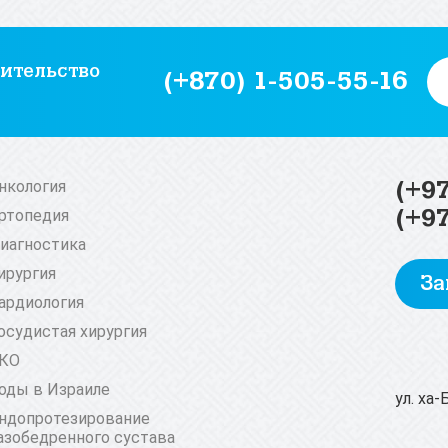
ительство
(+870) 1-505-55-16
(+9
нкология
(+9
ртопедия
иагностика
ирургия
За
ардиология
осудистая хирургия
КО
оды в Израиле
ул. ха
ндопротезирование
азобедренного сустава