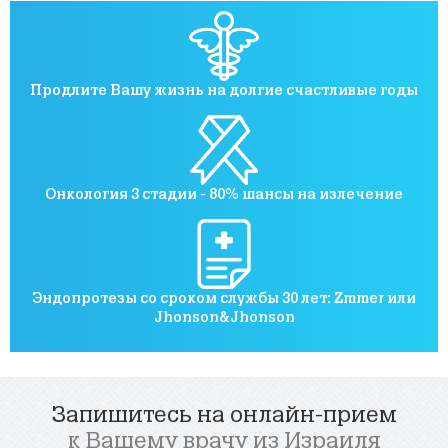
Продлите Вашу жизнь на долгие счастливые годы
Онкология 3 стадии - 80% шансы на излечение
Эндопротезы со сроком службы 30 лет: Zmmer или
Jhonson&Jhonson
Запишитесь на онлайн-прием
к Вашему врачу из Израиля