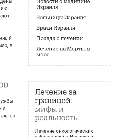
ждены
Новости о медицине
Израиля
цию,
мают
Больницы Израиля
Врачи Израиля
нный,
Правда о лечении
ер, в
Лечение на Мертвом
море
ов
Лечение за
границей:
лужбы.
мифы и
мые
алл со
реальность!
Лечение онкологических
заболеваний в Израиле и