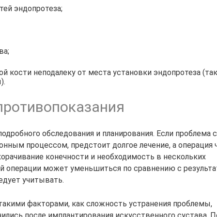
тей эндопротеза;
ва;
й кости неподалеку от места установки эндопротеза (та
).
противопоказания
одробного обследования и планирования. Если проблема с
ным процессом, предстоит долгое лечение, а операция 
корачивание конечности и необходимость в нескольких
ой операции может уменьшиться по сравнению с результ
едует учитывать.
такими факторами, как сложность устранения проблемы,
нились после имплантирования искусственного сустава. 