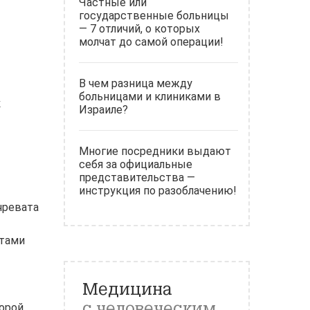
Частные или
государственные больницы
— 7 отличий, о которых
молчат до самой операции!
В чем разница между
больницами и клиниками в
к
Израиле?
Многие посредники выдают
себя за официальные
представительства —
инструкция по разоблачению!
чревата
атами
Медицина
с человеческим
Порой