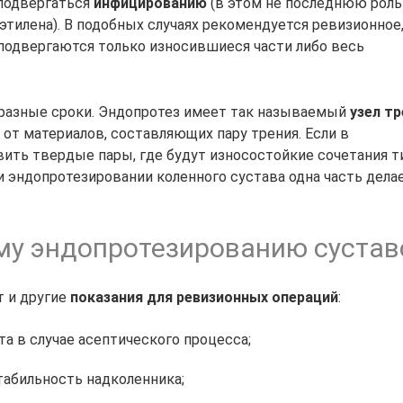
 подвергаться
инфицированию
(в этом не последнюю роль
этилена). В подобных случаях рекомендуется ревизионное,
 подвергаются только износившиеся части либо весь
 разные сроки. Эндопротез имеет так называемый
узел т
 от материалов, составляющих пару трения. Если в
ить твердые пары, где будут износостойкие сочетания т
и эндопротезировании коленного сустава одна часть делае
му эндопротезированию сустав
т и другие
показания для ревизионных операций
:
 в случае асептического процесса;
абильность надколенника;