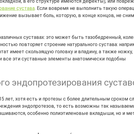
кладкой, в его структуре имеются дефекты), или повре
ование сустава
. Если вовремя не выполнить такую опера
вижение вызывает боль, которую, в конце концов, не сни
различных суставах: это может быть тазобедренный, коле
лностью повторяет строение натурального сустава: наприм
тат имеет скользящую головку и впадину, а также ножку,
 и все эти суставные элементы анатомически подобны
го эндопротезирования сустав
5 лет, хотя есть и протезы с более длительным сроком с
вреждения эндопротезов, то есть возможны так называе
нашиваются, особенно полиэтиленовые вкладыши, но и мет