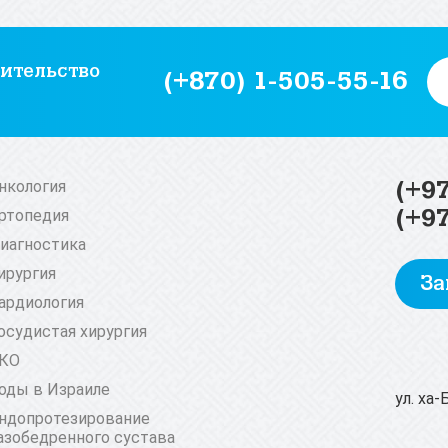
ительство
(+870) 1-505-55-16
(+9
нкология
(+9
ртопедия
иагностика
ирургия
За
ардиология
осудистая хирургия
КО
оды в Израиле
ул. ха
ндопротезирование
азобедренного сустава