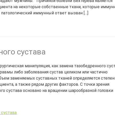
страдают мужчины. Причиной болезни Бехтерева является
циента на некоторые собственные ткани, которые иммун
 патологический иммунный ответ вызван […]
ного сустава
рургическая манипуляция, как замена тазобедренного суст
равмы либо заболевания сустав целиком или частично
бъем заменяемых суставных тканей определяется степе
иента, а также рядом других факторов. С точки зрения
го сустава основано на вращении шарообразной головки
 сустава