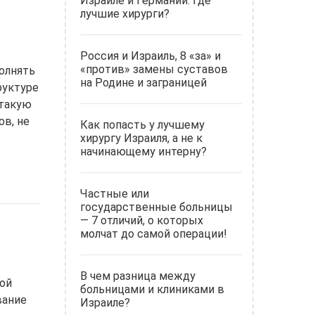
Израиле и Германии: где
лучшие хирурги?
Россия и Израиль, 8 «за» и
«против» замены суставов
олнять
на Родине и заграницей
руктуре
 такую
ов, не
Как попасть у лучшему
хирургу Израиля, а не к
начинающему интерну?
Частные или
государственные больницы
— 7 отличий, о которых
молчат до самой операции!
В чем разница между
бой
больницами и клиниками в
вание
Израиле?