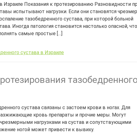
в Израиле Показания к протезированию Разновидности п
тавы испытывают нагрузки. Если они становятся чрезме
оспаление тазобедренного сустава, при которой больной
ава. Иногда патология становится настолько опасной, чт
полнять самые простые […]
ренного сустава в Израиле
ротезирования тазобедренног
ренного сустава связаны с застоем крови в ногах. Для
разжижающие кровь препараты и прочие меры. Могут
с чрезмерными нагрузками на сустав и сопутствующими
ижение ногой может привести к вывиху.