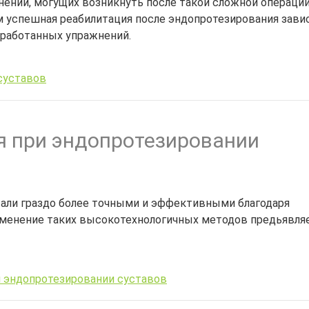
ений, могущих возникнуть после такой сложной операции,
 успешная реабилитация после эндопротезирования зави
зработанных упражнений.
суставов
 при эндопротезировании
тали граздо более точными и эффективными благодаря
менение таких высокотехнологичных методов предьявляе
 эндопротезировании суставов