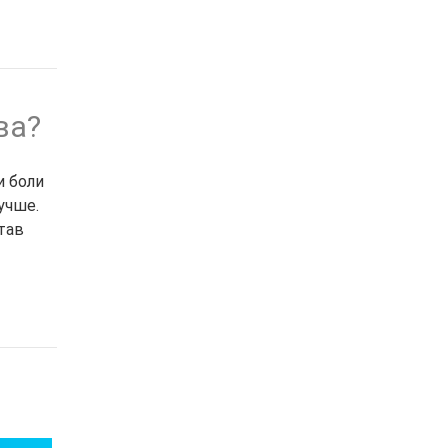
ва?
и боли
учше.
тав