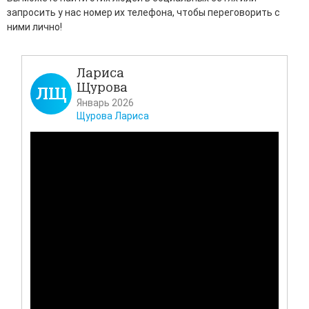
запросить у нас номер их телефона, чтобы переговорить с
ними лично!
Лариса
Щурова
ЛЩ
Д
Январь 2026
Щурова Лариса
Всем
своё
Каза
таз
мног
проб
лека
и ка
Подр